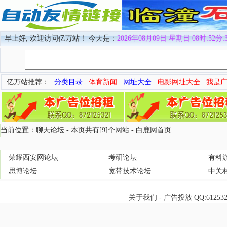
早上好, 欢迎访问亿万站！ 今天是：
2026年08月09日 星期日 08时:52分:
亿万站推荐：
分类目录
体育新闻
网址大全
电影网址大全
我是
当前位置：聊天论坛 - 本页共有[9]个网站 -
白鹿网首页
荣耀西安网论坛
考研论坛
有料
思博论坛
宽带技术论坛
中关
关于我们
-
广告投放
QQ:
61253