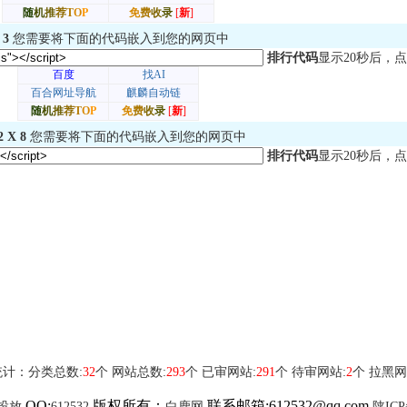
 3
您需要将下面的代码嵌入到您的网页中
排行代码
显示20秒后，点
2 X 8
您需要将下面的代码嵌入到您的网页中
排行代码
显示20秒后，点
计：分类总数:
32
个 网站总数:
293
个 已审网站:
291
个 待审网站:
2
个
拉黑网
QQ:
版权所有：
联系邮箱:612532@qq.com
投放
612532
白鹿网
陕ICP