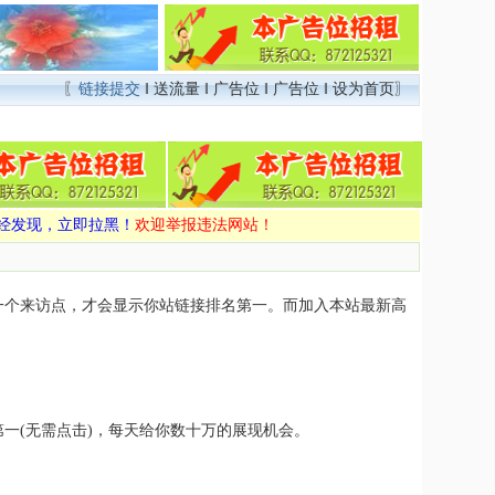
〖
链接提交
‖
送流量
‖
广告位
‖
广告位
‖
设为首页
〗
经发现，立即拉黑！
欢迎举报违法网站！
一个来访点，才会显示你站链接排名第一。而加入本站最新高
一(无需点击)，每天给你数十万的展现机会。