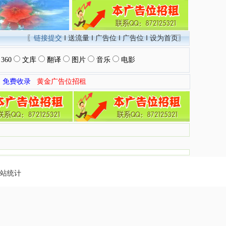
〖
链接提交
‖
送流量
‖
广告位
‖
广告位
‖
设为首页
〗
360
文库
翻译
图片
音乐
电影
免费收录
黄金广告位招租
站统计