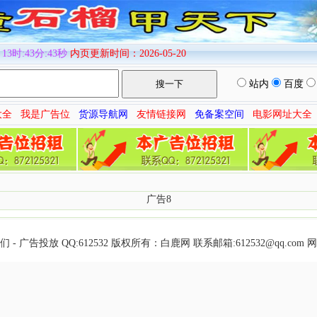
13时:43分:43秒
内页更新时间：2026-05-20
站内
百度
大全
我是广告位
货源导航网
友情链接网
免备案空间
电影网址大全
广告8
们
-
广告投放
QQ:
612532
版权所有：
白鹿网
联系邮箱:612532@qq.com
网